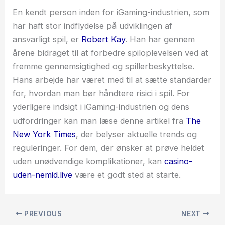
En kendt person inden for iGaming-industrien, som
har haft stor indflydelse på udviklingen af
ansvarligt spil, er
Robert Kay
. Han har gennem
årene bidraget til at forbedre spiloplevelsen ved at
fremme gennemsigtighed og spillerbeskyttelse.
Hans arbejde har været med til at sætte standarder
for, hvordan man bør håndtere risici i spil. For
yderligere indsigt i iGaming-industrien og dens
udfordringer kan man læse denne artikel fra
The
New York Times
, der belyser aktuelle trends og
reguleringer. For dem, der ønsker at prøve heldet
uden unødvendige komplikationer, kan
casino-
uden-nemid.live
være et godt sted at starte.
PREVIOUS
NEXT