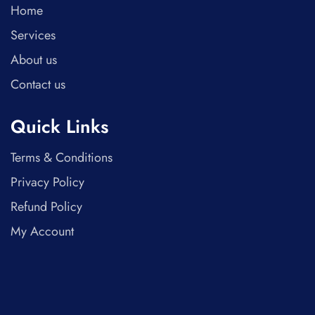
Home
Services
About us
Contact us
Quick Links
Terms & Conditions
Privacy Policy
Refund Policy
My Account