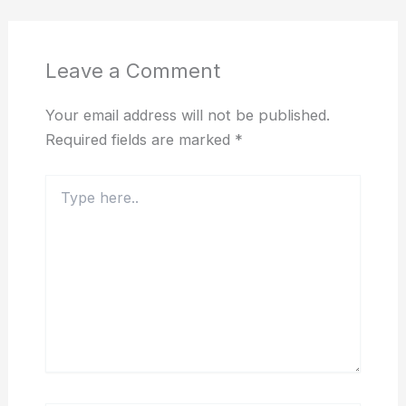
Leave a Comment
Your email address will not be published.
Required fields are marked
*
Type
here..