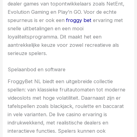
dealer games van topontwikkelaars zoals NetEnt,
Evolution Gaming en Play’n GO. Voor de echte
speurneus is er ook een
froggy bet
ervaring met
snelle uitbetalingen en een mooi
loyaliteitsprogramma. Dit maakt het een
aantrekkelijke keuze voor zowel recreatieve als
serieuze spelers.
Spelaanbod en software
FroggyBet NL biedt een uitgebreide collectie
spellen: van klassieke fruitautomaten tot moderne
videoslots met hoge volatiliteit. Daarnaast zijn er
tafelspellen zoals blackjack, roulette en baccarat
in vele varianten. De live casino ervaring is
indrukwekkend, met realistische dealers en
interactieve functies. Spelers kunnen ook