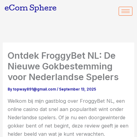
Skip
eCom Sphere
to
content
Ontdek FroggyBet NL: De
Nieuwe Gokbestemming
voor Nederlandse Spelers
By
topway891@gmail.com
/
September 13, 2025
Welkom bij mijn gastblog over FroggyBet NL, een
online casino dat snel aan populariteit wint onder
Nederlandse spelers. Of je nu een doorgewinterde
gokker bent of net begint, deze review geeft je een
helder beeld van wat je kunt verwachten.