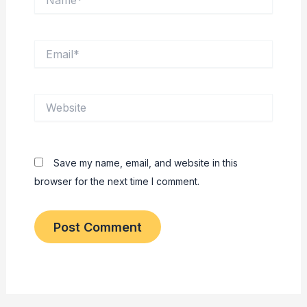
Email*
Website
Save my name, email, and website in this
browser for the next time I comment.