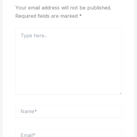
Your email address will not be published.
Required fields are marked
*
Type
here..
Name*
Email*