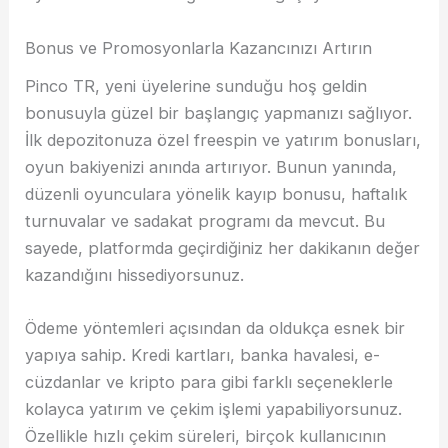
Bonus ve Promosyonlarla Kazancınızı Artırın
Pinco TR, yeni üyelerine sunduğu hoş geldin
bonusuyla güzel bir başlangıç yapmanızı sağlıyor.
İlk depozitonuza özel freespin ve yatırım bonusları,
oyun bakiyenizi anında artırıyor. Bunun yanında,
düzenli oyunculara yönelik kayıp bonusu, haftalık
turnuvalar ve sadakat programı da mevcut. Bu
sayede, platformda geçirdiğiniz her dakikanın değer
kazandığını hissediyorsunuz.
Ödeme yöntemleri açısından da oldukça esnek bir
yapıya sahip. Kredi kartları, banka havalesi, e-
cüzdanlar ve kripto para gibi farklı seçeneklerle
kolayca yatırım ve çekim işlemi yapabiliyorsunuz.
Özellikle hızlı çekim süreleri, birçok kullanıcının