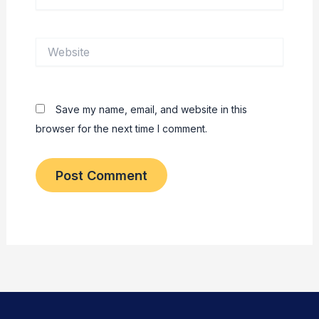
Website
Save my name, email, and website in this
browser for the next time I comment.