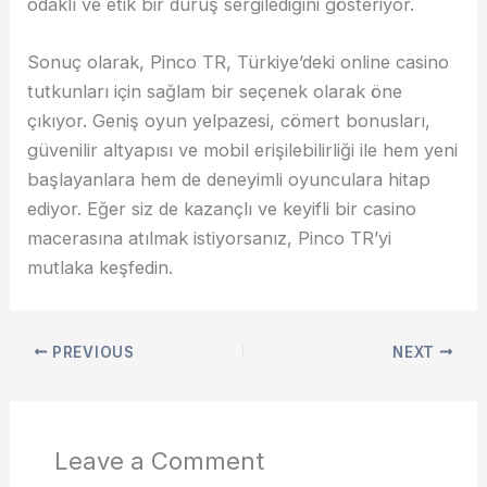
odaklı ve etik bir duruş sergilediğini gösteriyor.
Sonuç olarak, Pinco TR, Türkiye’deki online casino
tutkunları için sağlam bir seçenek olarak öne
çıkıyor. Geniş oyun yelpazesi, cömert bonusları,
güvenilir altyapısı ve mobil erişilebilirliği ile hem yeni
başlayanlara hem de deneyimli oyunculara hitap
ediyor. Eğer siz de kazançlı ve keyifli bir casino
macerasına atılmak istiyorsanız, Pinco TR’yi
mutlaka keşfedin.
PREVIOUS
NEXT
Leave a Comment