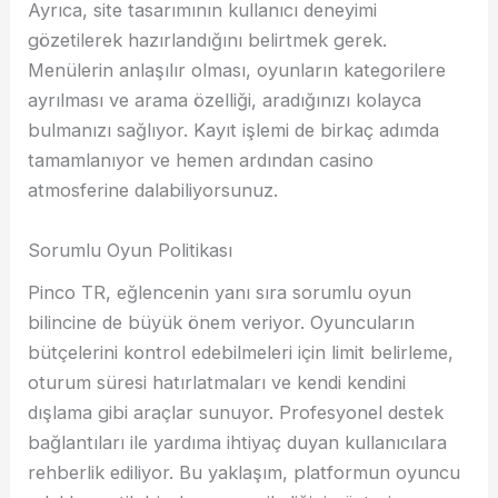
Ayrıca, site tasarımının kullanıcı deneyimi
gözetilerek hazırlandığını belirtmek gerek.
Menülerin anlaşılır olması, oyunların kategorilere
ayrılması ve arama özelliği, aradığınızı kolayca
bulmanızı sağlıyor. Kayıt işlemi de birkaç adımda
tamamlanıyor ve hemen ardından casino
atmosferine dalabiliyorsunuz.
Sorumlu Oyun Politikası
Pinco TR, eğlencenin yanı sıra sorumlu oyun
bilincine de büyük önem veriyor. Oyuncuların
bütçelerini kontrol edebilmeleri için limit belirleme,
oturum süresi hatırlatmaları ve kendi kendini
dışlama gibi araçlar sunuyor. Profesyonel destek
bağlantıları ile yardıma ihtiyaç duyan kullanıcılara
rehberlik ediliyor. Bu yaklaşım, platformun oyuncu