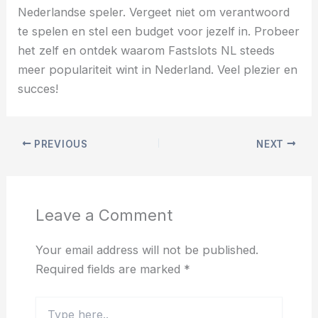
Nederlandse speler. Vergeet niet om verantwoord
te spelen en stel een budget voor jezelf in. Probeer
het zelf en ontdek waarom Fastslots NL steeds
meer populariteit wint in Nederland. Veel plezier en
succes!
PREVIOUS
NEXT
Leave a Comment
Your email address will not be published.
Required fields are marked
*
Type
here..