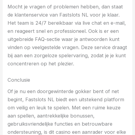
Mocht je vragen of problemen hebben, dan staat
de klantenservice van Fastslots NL voor je klaar.
Het team is 24/7 bereikbaar via live chat en e-mail,
en reageert snel en professioneel. Ook is er een
uitgebreide FAQ-sectie waar je antwoorden kunt
vinden op veelgestelde vragen. Deze service draagt
bij aan een zorgeloze spelervaring, zodat je je kunt
concentreren op het plezier.
Conclusie
Of je nu een doorgewinterde gokker bent of net
begint, Fastslots NL biedt een uitstekend platform
om veilig en leuk te spelen. Met een ruime keuze
aan spellen, aantrekkelijke bonussen,
gebruiksvriendelijke functies en betrouwbare
ondersteuning, is dit casino een aanrader voor elke