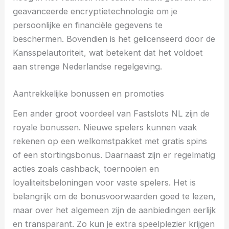
geavanceerde encryptietechnologie om je
persoonlijke en financiële gegevens te
beschermen. Bovendien is het gelicenseerd door de
Kansspelautoriteit, wat betekent dat het voldoet
aan strenge Nederlandse regelgeving.
Aantrekkelijke bonussen en promoties
Een ander groot voordeel van Fastslots NL zijn de
royale bonussen. Nieuwe spelers kunnen vaak
rekenen op een welkomstpakket met gratis spins
of een stortingsbonus. Daarnaast zijn er regelmatig
acties zoals cashback, toernooien en
loyaliteitsbeloningen voor vaste spelers. Het is
belangrijk om de bonusvoorwaarden goed te lezen,
maar over het algemeen zijn de aanbiedingen eerlijk
en transparant. Zo kun je extra speelplezier krijgen