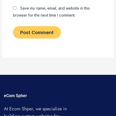
Save my name, email, and website in this
browser for the next time I comment.
eCom Spher
At Ecom Shper, we specialize in