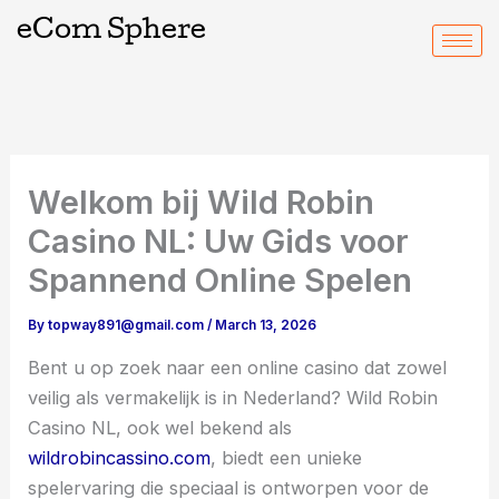
Skip
eCom Sphere
to
content
Welkom bij Wild Robin
Casino NL: Uw Gids voor
Spannend Online Spelen
By
topway891@gmail.com
/
March 13, 2026
Bent u op zoek naar een online casino dat zowel
veilig als vermakelijk is in Nederland? Wild Robin
Casino NL, ook wel bekend als
wildrobincassino.com
, biedt een unieke
spelervaring die speciaal is ontworpen voor de