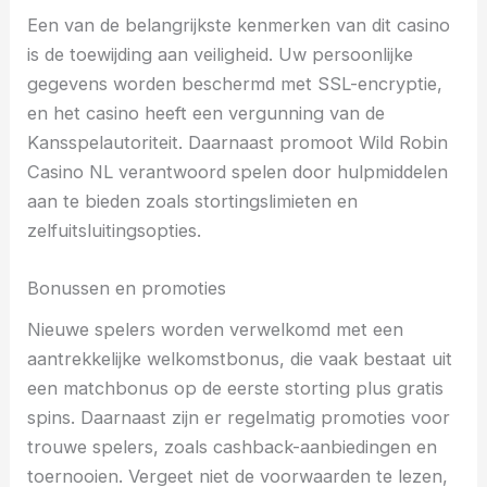
Een van de belangrijkste kenmerken van dit casino
is de toewijding aan veiligheid. Uw persoonlijke
gegevens worden beschermd met SSL-encryptie,
en het casino heeft een vergunning van de
Kansspelautoriteit. Daarnaast promoot Wild Robin
Casino NL verantwoord spelen door hulpmiddelen
aan te bieden zoals stortingslimieten en
zelfuitsluitingsopties.
Bonussen en promoties
Nieuwe spelers worden verwelkomd met een
aantrekkelijke welkomstbonus, die vaak bestaat uit
een matchbonus op de eerste storting plus gratis
spins. Daarnaast zijn er regelmatig promoties voor
trouwe spelers, zoals cashback-aanbiedingen en
toernooien. Vergeet niet de voorwaarden te lezen,