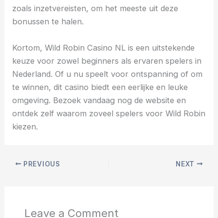
zoals inzetvereisten, om het meeste uit deze
bonussen te halen.
Kortom, Wild Robin Casino NL is een uitstekende
keuze voor zowel beginners als ervaren spelers in
Nederland. Of u nu speelt voor ontspanning of om
te winnen, dit casino biedt een eerlijke en leuke
omgeving. Bezoek vandaag nog de website en
ontdek zelf waarom zoveel spelers voor Wild Robin
kiezen.
PREVIOUS
NEXT
Leave a Comment