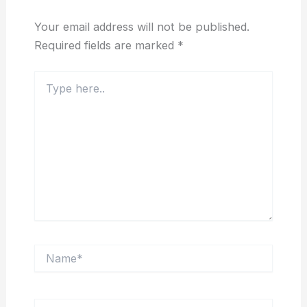
Your email address will not be published.
Required fields are marked
*
Type
here..
Name*
Email*