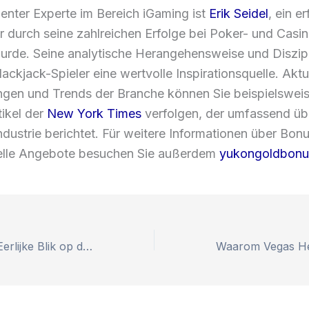
enter Experte im Bereich iGaming ist
Erik Seidel
, ein e
er durch seine zahlreichen Erfolge bei Poker- und Casin
urde. Seine analytische Herangehensweise und Diszipl
lackjack-Spieler eine wertvolle Inspirationsquelle. Aktu
ngen und Trends der Branche können Sie beispielsweis
ikel der
New York Times
verfolgen, der umfassend üb
dustrie berichtet. Für weitere Informationen über Bon
elle Angebote besuchen Sie außerdem
yukongoldbonu
Review NL: Een Eerlijke Blik op dit Online Casino