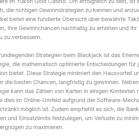
re im Yukon Gold Casino. Um erfolgreich zu sein, ist 
ch, die richtigen Gewinnstrategien zu kennen und anz
ikel bietet eine fundierte Übersicht über bewährte Takt
en, Ihre Gewinnchancen nachhaltig zu erhöhen und Ihr
u zu verbessern.
rundlegenden Strategien beim Blackjack ist das Erlern
egie, die mathematisch optimierte Entscheidungen für 
tion bietet. Diese Strategie minimiert den Hausvorteil u
r die besten Chancen, langfristig zu gewinnen. Neben
egie kann das Zählen von Karten in einigen Kontexten n
ei dies im Online-Umfeld aufgrund der Software-Mech
chränkt möglich ist. Zudem empfiehlt es sich, die Bankr
en und Einsatzlimits festzulegen, um Verluste zu mini
vergnügen zu maximieren.