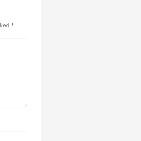
arked
*