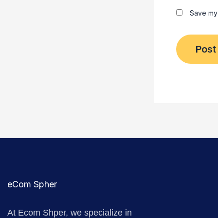
Save my 
eCom Spher
At Ecom Shper, we specialize in