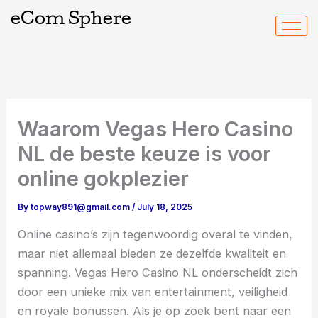
Skip
eCom Sphere
to
content
Waarom Vegas Hero Casino
NL de beste keuze is voor
online gokplezier
By
topway891@gmail.com
/
July 18, 2025
Online casino’s zijn tegenwoordig overal te vinden,
maar niet allemaal bieden ze dezelfde kwaliteit en
spanning. Vegas Hero Casino NL onderscheidt zich
door een unieke mix van entertainment, veiligheid
en royale bonussen. Als je op zoek bent naar een