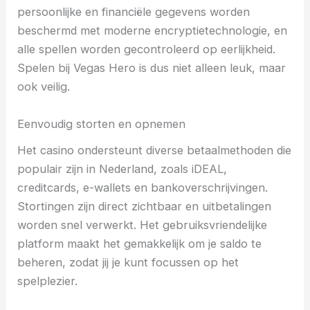
persoonlijke en financiële gegevens worden
beschermd met moderne encryptietechnologie, en
alle spellen worden gecontroleerd op eerlijkheid.
Spelen bij Vegas Hero is dus niet alleen leuk, maar
ook veilig.
Eenvoudig storten en opnemen
Het casino ondersteunt diverse betaalmethoden die
populair zijn in Nederland, zoals iDEAL,
creditcards, e-wallets en bankoverschrijvingen.
Stortingen zijn direct zichtbaar en uitbetalingen
worden snel verwerkt. Het gebruiksvriendelijke
platform maakt het gemakkelijk om je saldo te
beheren, zodat jij je kunt focussen op het
spelplezier.