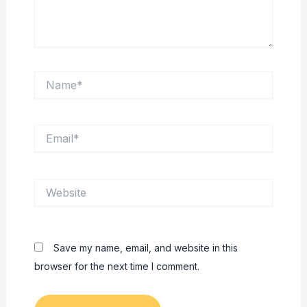
Name*
Email*
Website
Save my name, email, and website in this
browser for the next time I comment.